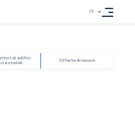
OPPORTUNITÀ DI
COOPERAZIONE
Per Architetti
se
Per gli sviluppatori immobiliari
Per i rivenditori
Per costruttori di edifici pubblici e statali
Offerte di lavoro
ttori di edifici
Offerte di lavoro
ci e statali