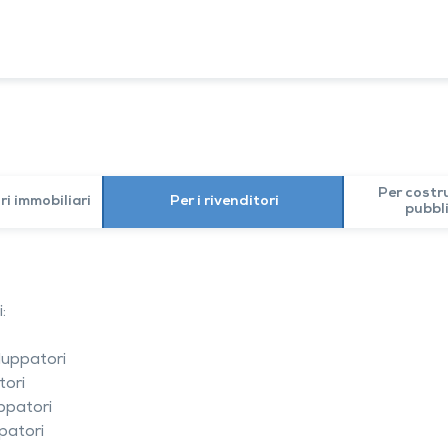
CATI
LE NOSTRE CASE
Casa standardizzata
Architettura individuale
Case a schiera, case a schiera, ca
doppie
Case di appartamenti
Posti auto coperti
Saune
Per costru
ri immobiliari
Per i rivenditori
pubbli
Visita alla Casa
:
iluppatori
tori
uppatori
ppatori