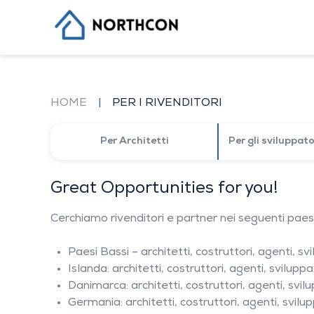
ESPERIENZA VENTENNALE SUI MER
Skip
INTERNAZIONALI
to
content
La nostra storia
Progetti di riferimento
I nostri migliori progetti
HOME
|
PER I RIVENDITORI
Progetti premiati da noi
I nostri prodotti
Impatto sull’ecologia
Per Architetti
Per gli sviluppato
Contatti
Great Opportunities for you!
Cerchiamo rivenditori e partner nei seguenti paesi
Paesi Bassi – architetti, costruttori, agenti, sv
Islanda: architetti, costruttori, agenti, sviluppa
Danimarca: architetti, costruttori, agenti, svil
Germania: architetti, costruttori, agenti, svilu