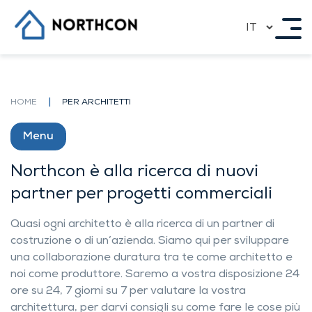
ESPERIENZA VENTENNALE SUI MERCATI
Skip
INTERNAZIONALI
to
content
La nostra storia
Progetti di riferimento
I nostri migliori progetti
|
HOME
PER ARCHITETTI
Progetti premiati da noi
I nostri prodotti
Impatto sull’ecologia
Menu
Contatti
LE NOSTRE CASE
Northcon è alla ricerca di nuovi
partner per progetti commerciali
Casa standardizzata
Quasi ogni architetto è alla ricerca di un partner di
Architettura individuale
Case a schiera, case a schiera, case doppie
costruzione o di un’azienda. Siamo qui per sviluppare
Case di appartamenti
una collaborazione duratura tra te come architetto e
Posti auto coperti
noi come produttore. Saremo a vostra disposizione 24
Saune
Visita alla Casa
ore su 24, 7 giorni su 7 per valutare la vostra
OPPORTUNITÀ DI COOPERAZIONE
architettura, per darvi consigli su come fare le cose più