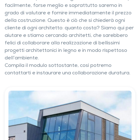
facilmente, forse meglio e soprattutto saremo in
grado di valutare e fornire immediatamente il prezzo
Per Architetti
della costruzione. Questo è ciò che si chiederà ogni
Per gli sviluppatori immobiliari
cliente di ogni architetto: quanto costa? Siamo qui per
Per i rivenditori
aiutare e stiamo cercando architetti, che sarebbero
Per costruttori di edifici pubblici e statali
Offerte di lavoro
felici di collaborare alla realizzazione di bellissimi
progetti architettonici in legno e in modo rispettoso
dell’ambiente.
Compila il modulo sottostante, così potremo
contattarti e instaurare una collaborazione duratura.