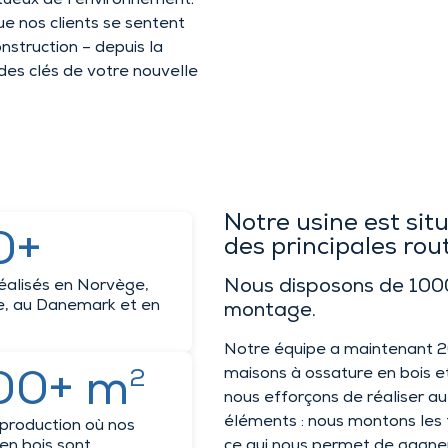
tueux de l’environnement.
que nos clients se sentent
nstruction – depuis la
 des clés de votre nouvelle
Notre usine est situ
0+
des principales rou
Nous disposons de 1000
réalisés en Norvège,
, au Danemark et en
montage.
Notre équipe a maintenant 20
maisons à ossature en bois et
00+ m
2
nous efforçons de réaliser au
éléments : nous montons les 
production où nos
en bois sont
ce qui nous permet de gagner