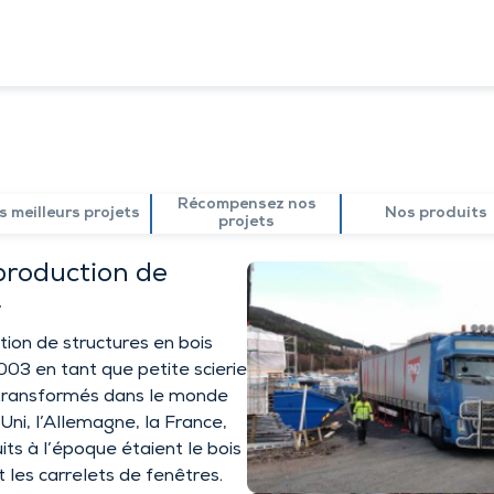
RCHÉS
NOS MAISONS
Maison Standardisée
Architecture individuelle
Maisons en rangée, maisons de ville,
maisons doubles
Appartements
Abri d’auto
Récompensez nos
 meilleurs projets
Saunas
Nos produits
projets
Visitez la maison
production de
.
tion de structures en bois
03 en tant que petite scierie
 transformés dans le monde
ni, l’Allemagne, la France,
its à l’époque étaient le bois
t les carrelets de fenêtres.