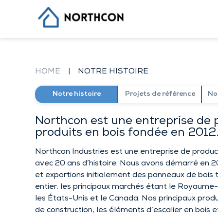
20 ANS D'EXPÉRIENCE SUR LES MA
Skip
INTERNATIONAUX
to
content
Notre histoire
Projets de référence
Nos meilleurs projets
HOME
|
NOTRE HISTOIRE
Récompensez nos projets
Nos produits
Notre histoire
Projets de référence
Nos
Impact sur l’écologie
Contacts
Northcon est une entreprise de 
produits en bois fondée en 2012
Northcon Industries est une entreprise de produc
avec 20 ans d’histoire. Nous avons démarré en 20
et exportions initialement des panneaux de bois
entier, les principaux marchés étant le Royaume-U
les États-Unis et le Canada. Nos principaux produ
de construction, les éléments d’escalier en bois e