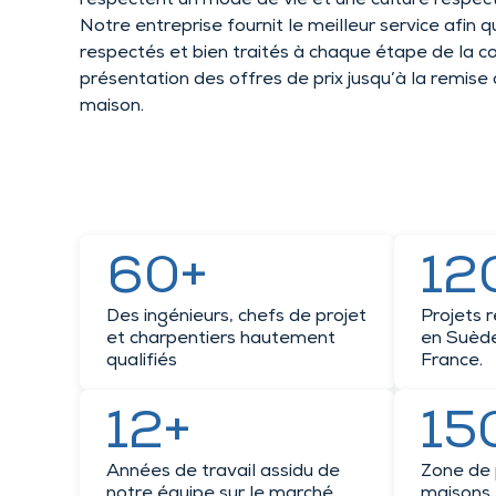
respectent un mode de vie et une culture respec
Notre entreprise fournit le meilleur service afin 
respectés et bien traités à chaque étape de la co
présentation des offres de prix jusqu’à la remise
maison.
60+
12
Des ingénieurs, chefs de projet
Projets 
et charpentiers hautement
en Suède
qualifiés
France.
12+
15
Années de travail assidu de
Zone de 
notre équipe sur le marché
maisons 