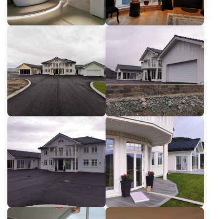
Voor architecten
Voor vastgoedontwikkelaars
Voor dealers
Voor staats- en openbare bouwers
Vacatures