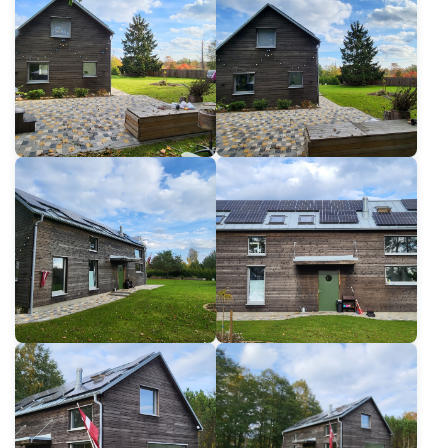
Für Architekten
Für Immobilienentwickler
Für Händler
Für staatliche und öffentliche Bauträger
Stellenangebote