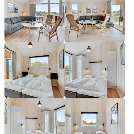
Für Architekten
Für Immobilienentwickler
Für Händler
Für staatliche und öffentliche Bauträger
Stellenangebote